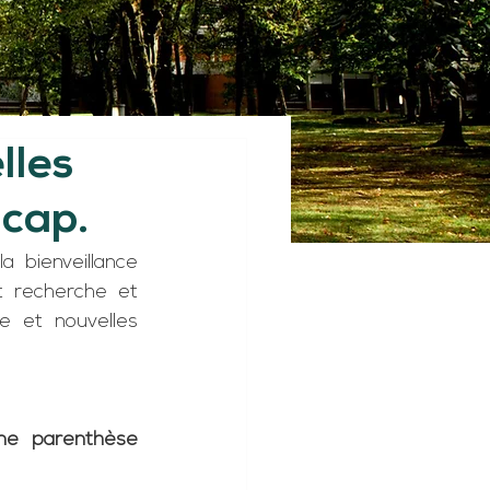
lles
icap.
 bienveillance 
 recherche et 
ie et nouvelles 
ne parenthèse 