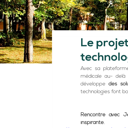
Le projet
technolo
Avec sa plateforme 
médicale au- delà 
développe 
des sol
technologies font b
Rencontre avec Je
inspirante.