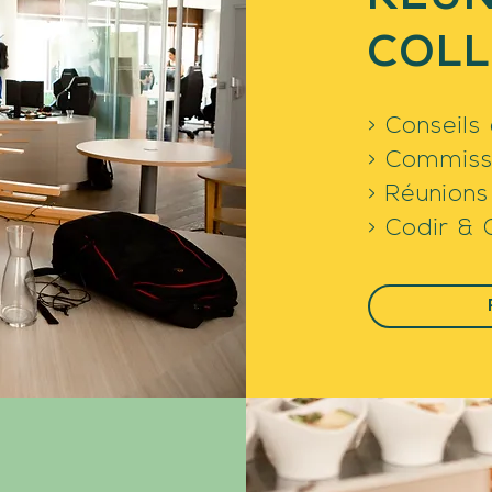
COL
> Conseils
> Commiss
> Réunions
> Codir &