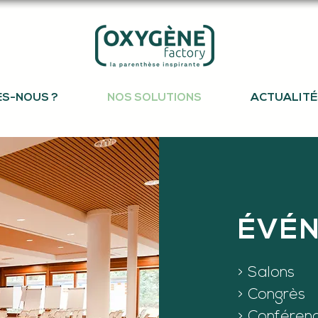
ES-NOUS ?
NOS SOLUTIONS
ACTUALITÉ
ÉVÉ
> Salons
> Congrès
> Conféren