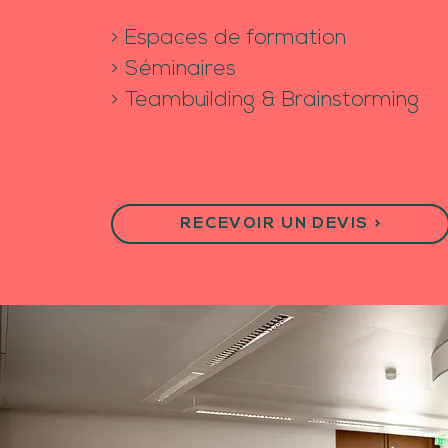
> Espaces de formation
> Séminaires
> Teambuilding & Brainstorming
RECEVOIR UN DEVIS >