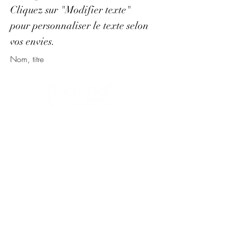
Cliquez sur "Modifier texte"
pour personnaliser le texte selon
vos envies.
Nom, titre
Accueil
Qui sommes nous ?
Nos solutions
Contact & accès
17 rue Albert Thomas
78130
Les Mureaux
Newsletter
Pour rester informé de notre actualité,