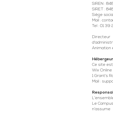
SIREN : 8
SIRET : 8
Siège soci
Mail :
conta
Tel : 01 39
Directeur
d'administr
Animation é
Hébergeu
Ce site es
Wix Online
1 Grant’s 
Mail :
supp
Responsab
L’ensemble 
Le Campus 
n’assume a