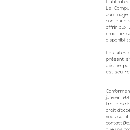
L’utilisate
Le Campus
dommage q
contenue 
offrir aux 
mais ne s
disponibili
Les sites 
présent s
décline pa
est seul re
Conforméme
janvier 19
traitées d
droit d'acc
vous suffit
contact@ox
que vos co