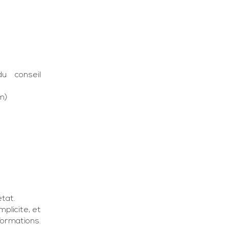
u conseil
om
)
état.
plicite, et
ormations.