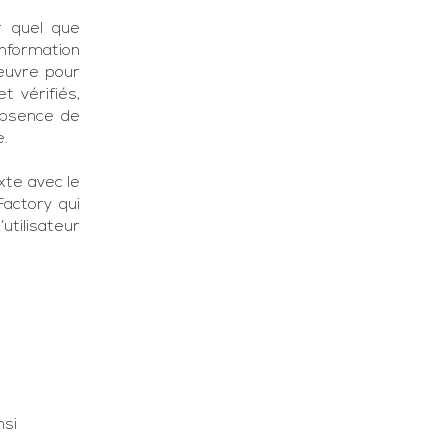
 quel que
nformation
œuvre pour
t vérifiés,
absence de
e.
xte avec le
actory qui
utilisateur
nsi