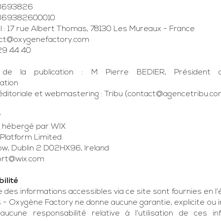
48693826
4869382600010
al : 17 rue Albert Thomas, 78130 Les Mureaux - France
ct@oxygenefactory.com
 29 44 40
 de la publication : M Pierre BEDIER, Président d
ation
ditoriale et webmastering : Tribu (
contact@agencetribu.c
r
t hébergé par WIX
 Platform Limited
Row, Dublin 2 D02HX96, Ireland
ort@wix.com
ilité
des informations accessibles via ce site sont fournies en l’
- Oxygène Factory ne donne aucune garantie, explicite ou im
ucune responsabilité relative à l’utilisation de ces inf