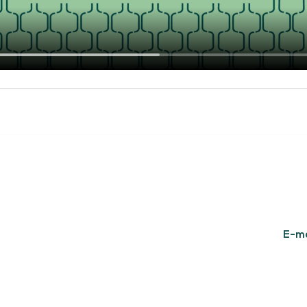
Newsl
Pour r
actuali
nous ?
17 rue Albert Thomas
78130
Les Mureaux
ès
spaces
Télécharger la brochure
No