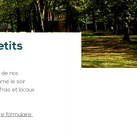
tits
 de nos 
me le soir.
rais et locaux 
re formulaire 