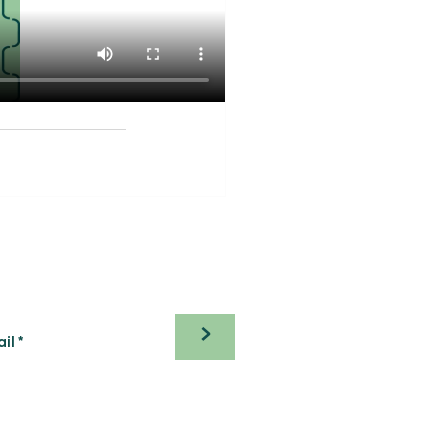
etter
ester informé de notre
té, inscrivez-vous !
>
s références